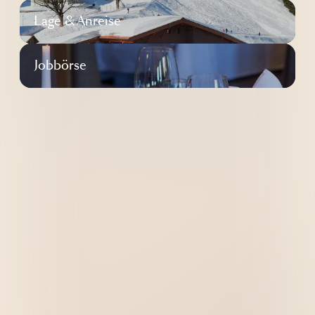
----
Lage & Anreise
Jobbörse