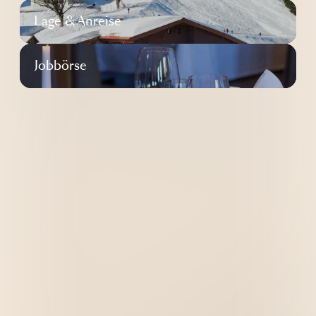
----
Lage & Anreise
Jobbörse