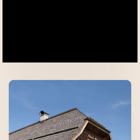
----
----