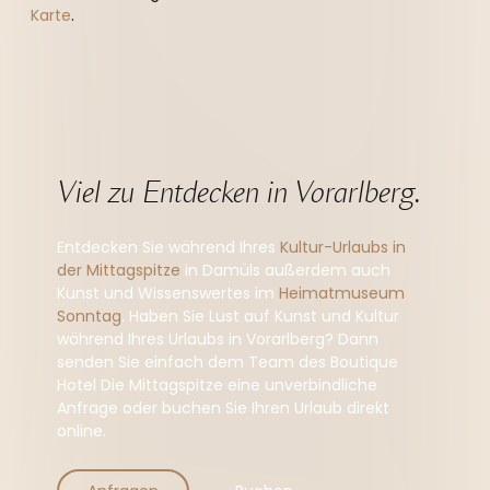
--
Karte
.
Viel zu Entdecken in Vorarlberg.
Entdecken Sie während Ihres
Kultur-Urlaubs in
der Mittagspitze
in Damüls außerdem auch
Kunst und Wissenswertes im
Heimatmuseum
Sonntag
. Haben Sie Lust auf Kunst und Kultur
während Ihres Urlaubs in Vorarlberg? Dann
senden Sie einfach dem Team des Boutique
Hotel Die Mittagspitze eine unverbindliche
Anfrage oder buchen Sie Ihren Urlaub direkt
online.