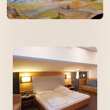
----
----