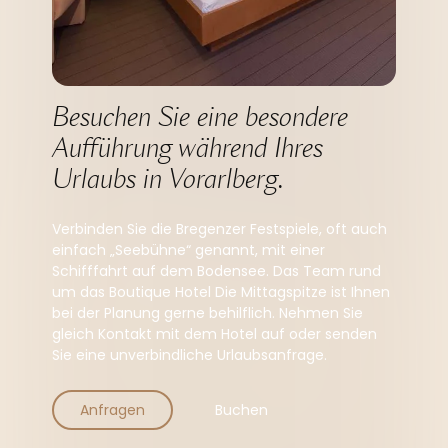
--
Besuchen Sie eine besondere 
Aufführung während Ihres 
Urlaubs in Vorarlberg.
Verbinden Sie die Bregenzer Festspiele, oft auch
einfach „Seebühne“ genannt, mit einer
Schifffahrt auf dem Bodensee. Das Team rund
um das Boutique Hotel Die Mittagspitze ist Ihnen
bei der Planung gerne behilflich. Nehmen Sie
gleich Kontakt mit dem Hotel auf oder senden
Sie eine unverbindliche Urlaubsanfrage.
Anfragen
Buchen