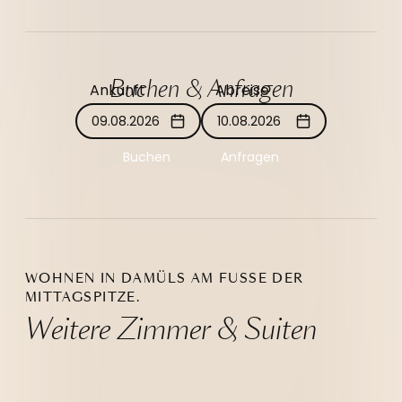
Buchen & Anfragen
Ankunft
Abreise
09.08.2026
10.08.2026
Buchen
Anfragen
WOHNEN IN DAMÜLS AM FUSSE DER M
ITTAGSPITZE.
Weitere Zimmer & Suiten