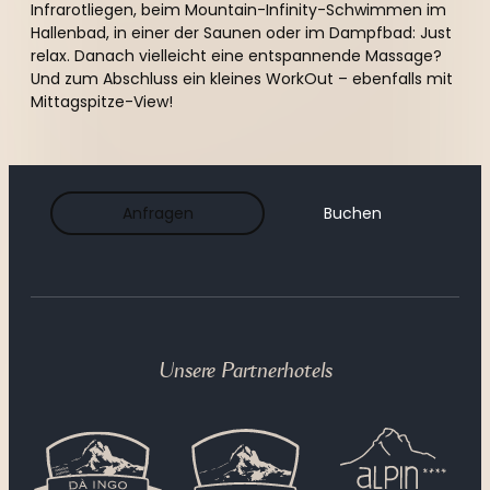
Infrarotliegen, beim Mountain-Infinity-Schwimmen im
Hallenbad, in einer der Saunen oder im Dampfbad: Just
relax. Danach vielleicht eine entspannende Massage?
Und zum Abschluss ein kleines WorkOut – ebenfalls mit
Mittagspitze-View!
Indoor - Pool
Anfragen
Buchen
Massagen
Sauna,  Dampfbad & Ruheraum
Unsere Partnerhotels
Fitnessraum