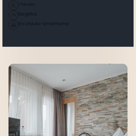
----
1 Person
Bergblick
Ein Urlaubs-Smarthome
----