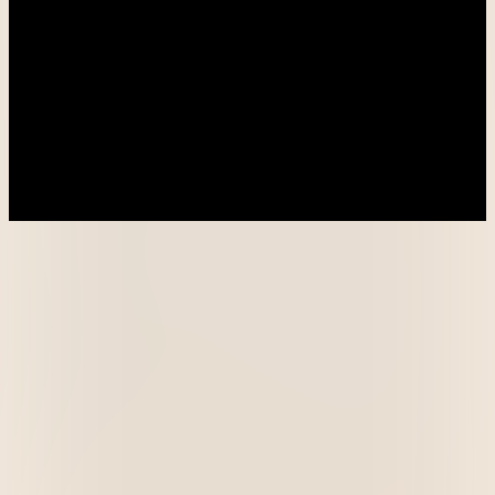
----
----