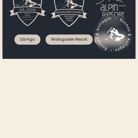
----
Dà Ingo
Walisgaden Resort
Alpin Resort
----
Kirchdorf 131, 6884 Damüls, Bregenzerwald,
Austria
+43 5510 211
info@alpenhotel-mittagspitze.at
Karriere
Kontakt
Impressum
Datenschutz
AGB
Prospektanfrage