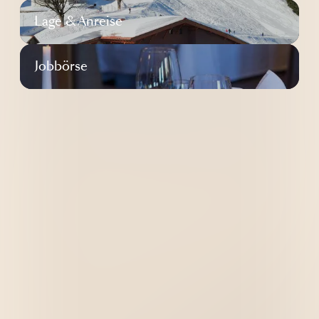
----
Lage & Anreise
Jobbörse