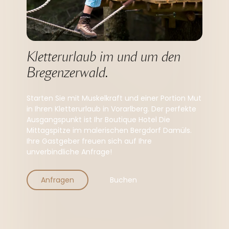
Kletterurlaub im und um den 
Bregenzerwald.
Starten Sie mit Muskelkraft und einer Portion Mut
in Ihren Kletterurlaub in Vorarlberg. Der perfekte
Ausgangspunkt ist Ihr Boutique Hotel Die
Mittagspitze im malerischen Bergdorf Damüls.
Ihre Gastgeber freuen sich auf Ihre
unverbindliche Anfrage!
Anfragen
Buchen